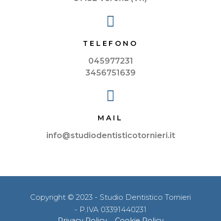
TELEFONO
045977231
3456751639
MAIL
info@studiodentisticotornieri.it
Copyright © 2023 - Studio Dentistico Tornieri
- P.IVA 03391440231
Privacy Policy
Cookie Policy